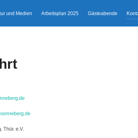
atur und Medien
Arbeitsplan 2025
Gästeabende
Konta
hrt
onneberg.de
-sonneberg.de
 Thür. e.V.