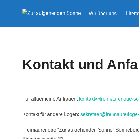
Zum
Inhalt
Wir über uns
Liter
springen
Kontakt und Anfa
Für allgemeine Anfragen:
kontakt@freimaurerloge-s
Kontakt für andere Logen:
sekretaer@freimaurerloge
Freimaurerloge “Zur aufgehenden Sonne” Sonneberg,